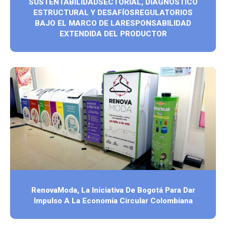
SUSTENTABILIDADSECTORIAL, DIAGNÓSTICO
ESTRUCTURAL Y DESAFÍOSREGULATORIOS
BAJO EL MARCO DE LARESPONSABILIDAD
EXTENDIDA DEL PRODUCTOR
RenovaModa, La Iniciativa De Bogotá Para Dar
Impulso A La Economía Circular Colombiana