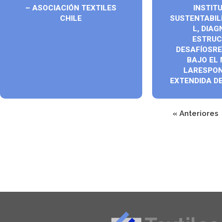
– ASOCIACIÓN TEXTILES
INSTIT
CHILE
SUSTENTABIL
L, DIA
ESTRUC
DESAFÍOSR
BAJO EL
LARESPON
EXTENDIDA D
« Anteriores