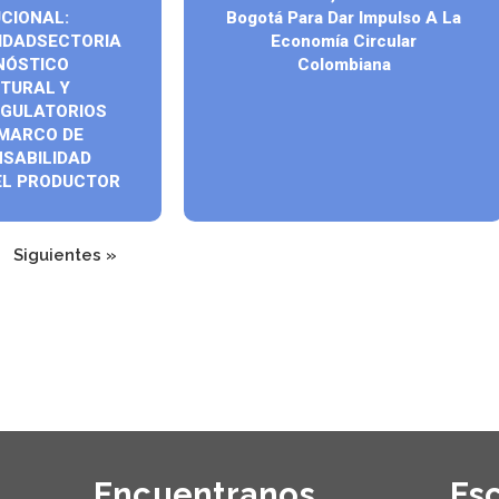
UCIONAL:
Bogotá Para Dar Impulso A La
IDADSECTORIA
Economía Circular
GNÓSTICO
Colombiana
TURAL Y
EGULATORIOS
 MARCO DE
SABILIDAD
EL PRODUCTOR
Siguientes »
Encuentranos
Es