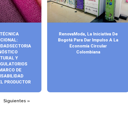
 TÉCNICA
RenovaModa, La Iniciativa De
UCIONAL:
Bogotá Para Dar Impulso A La
IDADSECTORIA
Economía Circular
GNÓSTICO
Colombiana
TURAL Y
EGULATORIOS
 MARCO DE
SABILIDAD
EL PRODUCTOR
Siguientes »