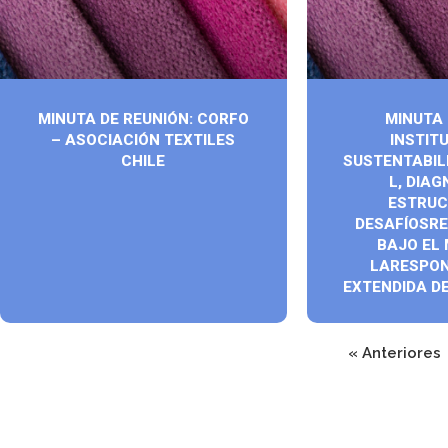
MINUTA DE REUNIÓN: CORFO
MINUTA
– ASOCIACIÓN TEXTILES
INSTIT
CHILE
SUSTENTABIL
L, DIA
ESTRUC
DESAFÍOSR
BAJO EL
LARESPON
EXTENDIDA D
« Anteriores