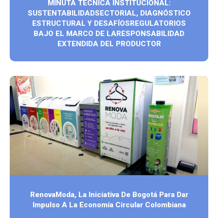
MINUTA TÉCNICA INSTITUCIONAL:
SUSTENTABILIDADSECTORIAL, DIAGNÓSTICO
ESTRUCTURAL Y DESAFÍOSREGULATORIOS
BAJO EL MARCO DE LARESPONSABILIDAD
EXTENDIDA DEL PRODUCTOR
RenovaModa, La Iniciativa De Bogotá Para Dar
Impulso A La Economía Circular Colombiana