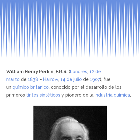
William Henry Perkin, F.R.S.
(
Londres
,
12 de
marzo
de
1838
–
Harrow
,
14 de julio
de
1907
), fue
un
químico
británico
, conocido por el desarrollo de los
primeros
tintes sintéticos
y pionero de la
industria química
.