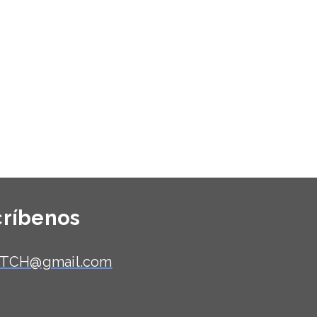
críbenos
TCH@gmail.com