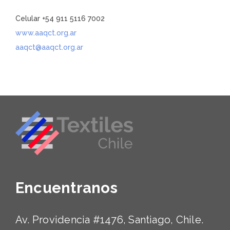
Celular +54 911 5116 7002
www.aaqct.org.ar
aaqct@aaqct.org.ar
Encuentranos
Av. Providencia #1476, Santiago, Chile.