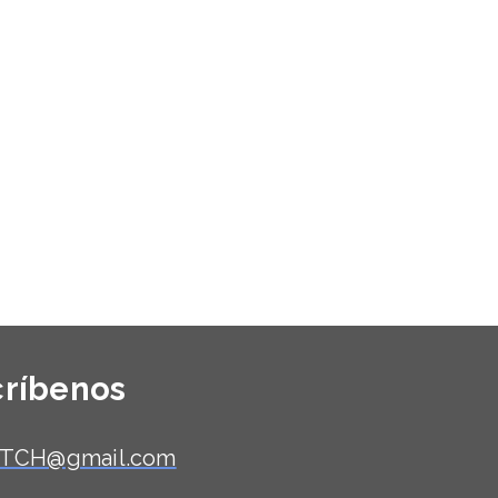
críbenos
TCH@gmail.com