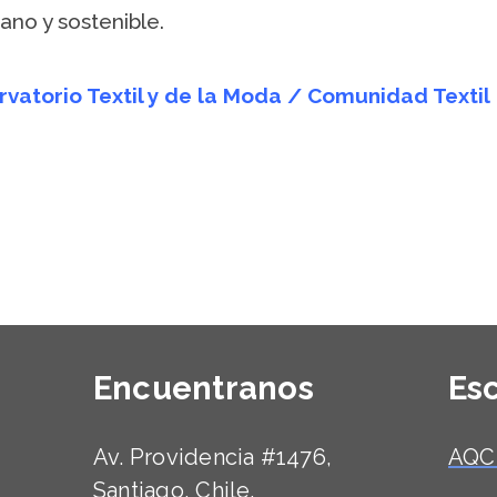
no y sostenible.
vatorio Textil y de la Moda / Comunidad Textil
Encuentranos
Es
Av. Providencia #1476,
AQC
Santiago, Chile.