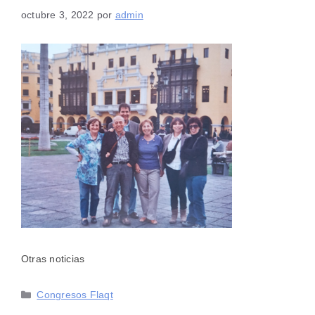
octubre 3, 2022
por
admin
Otras noticias
Categorías
Congresos Flaqt