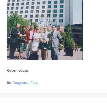
Otras noticias
Categorías
Congresos Flaqt