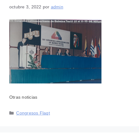
octubre 3, 2022
por
admin
Otras noticias
Categorías
Congresos Flaqt